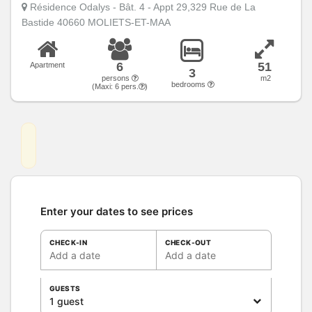
Résidence Odalys - Bât. 4 - Appt 29,329 Rue de La
Bastide 40660 MOLIETS-ET-MAA
6
51
Apartment
3
persons
m2
bedrooms
(Maxi:
6
pers.
)
Enter your dates to see prices
CHECK-IN
CHECK-OUT
Add a date
Add a date
GUESTS
1 guest