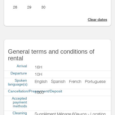
28
29
30
Clear dates
General terms and conditions of
rental
Arrival
16H
Departure
10H
Spoken
English
Spanish
French
Portuguese
language(s)
Cancellation/Prepayment/Deposit
1000
Accepted
payment
methods
Cleaning
Supplément Ménage 60euros - Location