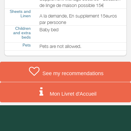
de linge de maison possible 15€
Sheets and
A la demande, En supplement 15euros
Linen
par persoone
Children
Baby bed
and extra
beds
Pets
Pets are not allowed.
See my recommendations
Mon Livret d'Accueil